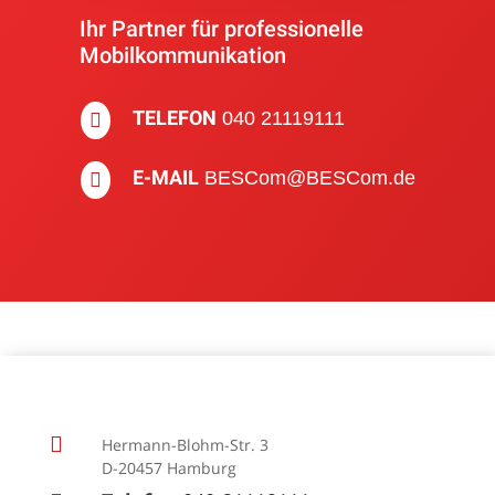
Ihr Partner für pro­fes­sionelle
Mobil­kom­muni­kation
TELEFON
040 21119111

E-MAIL
BESCom@BESCom.de


Hermann-Blohm-Str. 3
D-20457 Hamburg