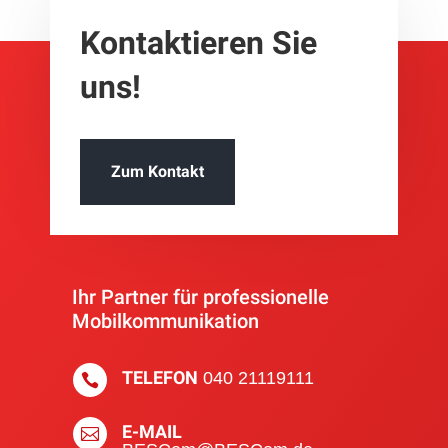
Kontak­tieren Sie
uns!
Zum Kontakt
Ihr Partner für pro­fes­sionelle
Mobil­kom­muni­kation
TELEFON
040 21119111

E-MAIL
