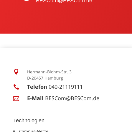
BESCom@BESCom.de

Hermann-Blohm-Str. 3
D-20457 Hamburg
Telefon
040-21119111

E-Mail
BESCom@BESCom.de

Technologien
Campus-Netze